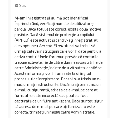
Sus
M-am înregistrat și nu mă pot identifica!
În primul rând, verificați numele de utilizator și
parola. Dacă totul este corect, există două motive
posibile. Dacă sistemul de protecție a copilului
(APPCO) este activat și când v-ați înregistrat, ați
ales opțiunea
Am sub 13 ani
atunci va trebui să
urmați câteva instrucțiuni care vor fi date pentru a
activa contul. Unele forumuri prevăd că conturile
trebuie activate, fie de către dumneavoastră, fie de
către Administrație, înainte de a vă putea identifica;
Aceste informații vor fi furnizate la sfârșitul
procesului de înregistrare. Dacă vi s-a trimis un e-
mail, urmați instrucțiunile. Dacă nu ați primit niciun
e-mail, cu siguranță, adresa de e-mail pe care ați
furnizat-o este incorectă sau poate a fost
capturată de un filtru anti-spam. Dacă sunteți sigur
că adresa de e-mail pe care ați furnizat-o este
corectă, trimiteți un mesaj către Administrație.