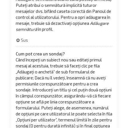
Puteți atribui o semnătură implicită tuturor
mesajelor dvs. bifând caseta corectă din Panoul de
control al utilizatorului. Pentru a opri adăugarea în
mesaje, trebuie să dezactivați opțiunea
Adăugare
semnătură
în profil.
Sus
Cum pot crea un sondaj?
Când începeți un subiect nou sau editați primul
mesaj al acestuia, trebuie să faceți clic pe fila
„Adăugați o anchetă” de sub formularul de
publicare; Dacă nu îl vedeți, înseamnă că nu aveți
permisiunile corespunzătoare pentru a crea
sondaje. Introduceți un titlu și cel puțin două opțiuni
în câmpul corespunzător, asigurându-vă că fiecare
opțiune se află pe linia corespunzătoare a
formularului. Puteți alege, de asemenea, numărul
de opțiuni pe care utilizatorul le poate selecta în fila
„Opțiuni per utilizator”, termenul limită în zile pentru
sondaj (0 pentru durată infinită) și în final opțiunea