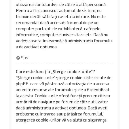
utilizarea contului dvs. de către o altă persoană.
Pentru a fi recunoscut automat de sistem, nu
trebuie decât să bifați caseta la intrare. Nu este
recomandat dacă accesați forumul de pe un
computer partajat, de ex. bibliotecă, cafenele
informatice, computere universitare etc. Dacă nu
vedeți caseta, înseamnă că administrația forumului
a dezactivat opțiunea.
Sus
Care este funcția „Șterge cookie-urile”?
"Șterge cookie-urile" șterge cookie-urile create de
phpBB, care vă păstrează autorizația de a accesa
anumite resurse ale forumului și de a fi identificat
la acesta. Cookie-urile oferă funcții precum citirea
urmăririi de navigare pe forum de către utilizator
dacă administrația a activat opțiunea. Dacă aveți
probleme cu intrarea sau părăsirea forumului,
ștergerea cookie-urilor vă va ajuta cu siguranță.