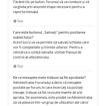
Făcând clic pe buton, forumul vă va conduce și vă
va ghida prin anumite etape necesare pentru a
raporta mesajul.
Sus
Care este butonul „Salvați” pentru postarea
subiectului?
Acest lucru vă va permite să salvați schițele care
vor fi completate și trimise ulterior. Pentru a
reîncărca o schiță salvată, vizitați Panoul de
control al utilizatorului.
Sus
De ce mesajele mele trebuie să fie aprobate?
Administrația Forumului a decis că mesajele
postate pe forum, în care încercați să postați
mesaje, trebuie să fie revizuite înainte de a le
aproba. De asemenea, este posibil ca Administrația
să vă plaseze într-un grup de utilizatori ale căror