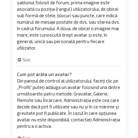
șablonul folosit de forum, prima imagine este
asociată cu poziția (rangul) utilizatorului, de obicei
sub formă de stele, blocuri sau puncte, care indică
numărul de mesaje postate de dvs. sau starea dvs.
în cadrul forumului. A doua, de obicei o imagine mai
mare, este cunoscută drept avatar și este, în
general, unică sau personală pentru fiecare
utilizator.
Sus
Cum pot arăta un avatar?
Din panoul de control al utilizatorului, faceți clic pe
„Profil” puteți adăuga un avatar folosind una dintre
următoarele patru metode: Gravatar, Galerie,
Remote sau Încărcare. Administrația este cea care
decide dacă pot fi utilizate sau nu și în ce mărime și
greutate pot fi publicate. În cazul în care opțiunea
avatar nu este disponibilă, contactați Administrația
pentru a o activa.
Sus