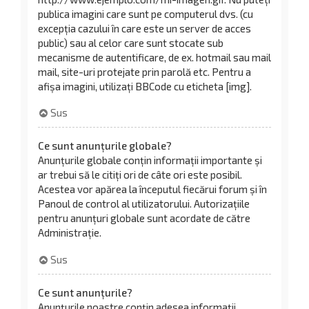
publica imagini care sunt pe computerul dvs. (cu
excepția cazului în care este un server de acces
public) sau al celor care sunt stocate sub
mecanisme de autentificare, de ex. hotmail sau mail
mail, site-uri protejate prin parolă etc. Pentru a
afișa imagini, utilizați BBCode cu eticheta [img].
Sus
Ce sunt anunţurile globale?
Anunțurile globale conțin informații importante și
ar trebui să le citiți ori de câte ori este posibil.
Acestea vor apărea la începutul fiecărui forum și în
Panoul de control al utilizatorului. Autorizațiile
pentru anunțuri globale sunt acordate de către
Administrație.
Sus
Ce sunt anunţurile?
Anunțurile noastre conțin adesea informații