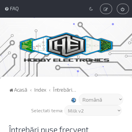
FAQ
Acasă
Index
Întrebări puse frecvent
Selectati tema:
Întrebări puse frecvent