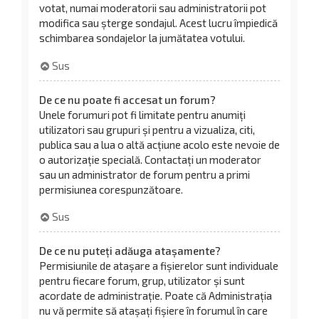
votat, numai moderatorii sau administratorii pot
modifica sau șterge sondajul. Acest lucru împiedică
schimbarea sondajelor la jumătatea votului.
Sus
De ce nu poate fi accesat un forum?
Unele forumuri pot fi limitate pentru anumiți
utilizatori sau grupuri și pentru a vizualiza, citi,
publica sau a lua o altă acțiune acolo este nevoie de
o autorizație specială. Contactați un moderator
sau un administrator de forum pentru a primi
permisiunea corespunzătoare.
Sus
De ce nu puteți adăuga atașamente?
Permisiunile de atașare a fișierelor sunt individuale
pentru fiecare forum, grup, utilizator și sunt
acordate de administrație. Poate că Administrația
nu vă permite să atașați fișiere în forumul în care