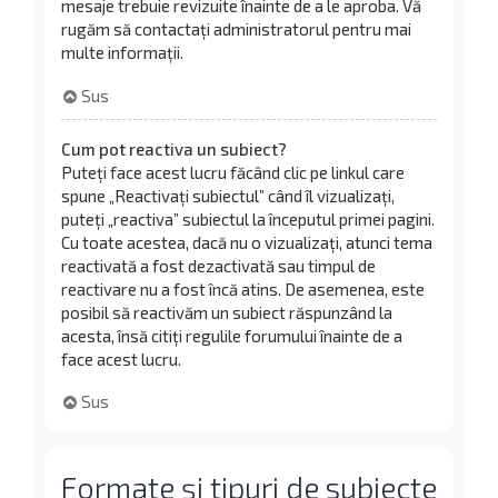
mesaje trebuie revizuite înainte de a le aproba. Vă
rugăm să contactați administratorul pentru mai
multe informații.
Sus
Cum pot reactiva un subiect?
Puteți face acest lucru făcând clic pe linkul care
spune „Reactivați subiectul” când îl vizualizați,
puteți „reactiva” subiectul la începutul primei pagini.
Cu toate acestea, dacă nu o vizualizați, atunci tema
reactivată a fost dezactivată sau timpul de
reactivare nu a fost încă atins. De asemenea, este
posibil să reactivăm un subiect răspunzând la
acesta, însă citiți regulile forumului înainte de a
face acest lucru.
Sus
Formate și tipuri de subiecte