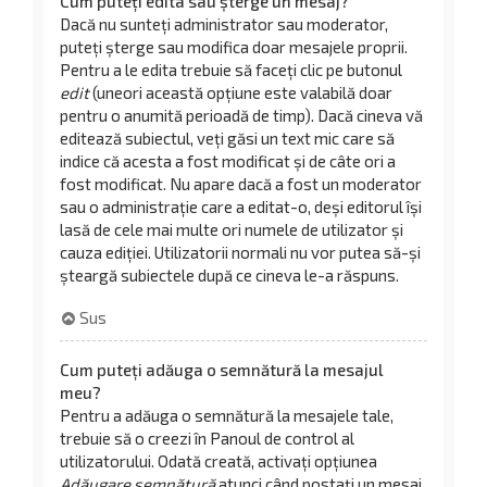
Cum puteți edita sau șterge un mesaj?
Dacă nu sunteți administrator sau moderator,
puteți șterge sau modifica doar mesajele proprii.
Pentru a le edita trebuie să faceți clic pe butonul
edit
(uneori această opțiune este valabilă doar
pentru o anumită perioadă de timp). Dacă cineva vă
editează subiectul, veți găsi un text mic care să
indice că acesta a fost modificat și de câte ori a
fost modificat. Nu apare dacă a fost un moderator
sau o administrație care a editat-o, deși editorul își
lasă de cele mai multe ori numele de utilizator și
cauza ediției. Utilizatorii normali nu vor putea să-și
șteargă subiectele după ce cineva le-a răspuns.
Sus
Cum puteți adăuga o semnătură la mesajul
meu?
Pentru a adăuga o semnătură la mesajele tale,
trebuie să o creezi în Panoul de control al
utilizatorului. Odată creată, activați opțiunea
Adăugare semnătură
atunci când postați un mesaj.