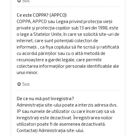
Sus
Ce este COPPA? (APPCO)
COPPA, APPCO sau Legea privind protecția vieții
private și protecția copiilor sub 13 ani din 1998, este
o lege a Statelor Unite, în care se solicită site-uri de
internet, care sunt potențiali colectori de
informații. , ca fișa copilului să fie scrisă și ratificată
cu acordul părinților sau cu o altă metodă de
recunoaștere a gardei legale, care permite
colectarea informațiilor personale identificabile ale
unui minor.
Sus
De ce nu mă pot înregistra?
Administrația site-ului poate a interzis adresa dvs.
IP sau numele de utilizator cu care încercați să vă
înregistrați este dezactivat. Înregistrarea noilor
utilizatori poate fi de asemenea dezactivată.
Contactați Administrația site-ului.