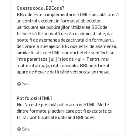
Ce este codul BBCode?
BBcode este o implementare HTML specială, oferă
un control excelent în format al obiectelor
particulare ale publicațiilor. Utilizarea BBCode
trebuie să fie activată de către administrație, dar
poate fi de asemenea dezactivată din formularul
de livrare a mesajelor. BBCode este, de asemenea,
similar în stil cu HTML, dar etichetele sunt închise
între paranteze [ și ] în loc de < şi >. Pentru mai
multe informații, citiți manualul BBCode. Linkul
apare de fiecare dată când veți posta un mesaj.
Sus
Pot folosi HTML?
Nu. Nu este posibilă publicarea în HTML. Multe
dintre formate și acțiuni care pot fi executate cu
HTML pot fi aplicate utilizând BBCodes.
Sus