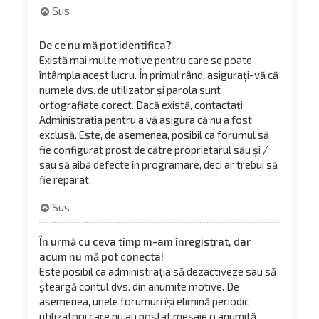
Sus
De ce nu mă pot identifica?
Există mai multe motive pentru care se poate
întâmpla acest lucru. În primul rând, asigurați-vă că
numele dvs. de utilizator și parola sunt
ortografiate corect. Dacă există, contactați
Administrația pentru a vă asigura că nu a fost
exclusă. Este, de asemenea, posibil ca forumul să
fie configurat prost de către proprietarul său și /
sau să aibă defecte în programare, deci ar trebui să
fie reparat.
Sus
În urmă cu ceva timp m-am înregistrat, dar
acum nu mă pot conecta!
Este posibil ca administrația să dezactiveze sau să
șteargă contul dvs. din anumite motive. De
asemenea, unele forumuri își elimină periodic
utilizatorii care nu au postat mesaje o anumită