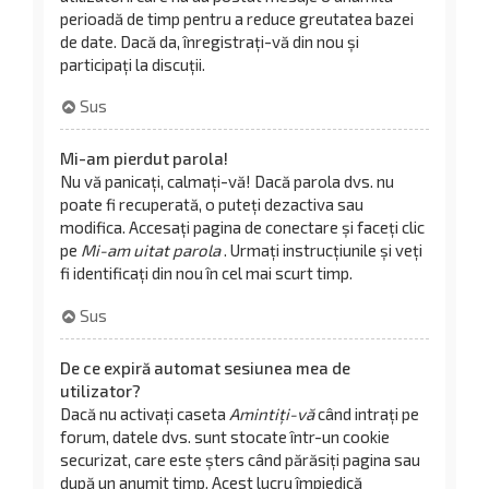
perioadă de timp pentru a reduce greutatea bazei
de date. Dacă da, înregistrați-vă din nou și
participați la discuții.
Sus
Mi-am pierdut parola!
Nu vă panicați, calmați-vă! Dacă parola dvs. nu
poate fi recuperată, o puteți dezactiva sau
modifica. Accesați pagina de conectare și faceți clic
pe
Mi-am uitat parola
. Urmați instrucțiunile și veți
fi identificați din nou în cel mai scurt timp.
Sus
De ce expiră automat sesiunea mea de
utilizator?
Dacă nu activați caseta
Amintiți-vă
când intrați pe
forum, datele dvs. sunt stocate într-un cookie
securizat, care este șters când părăsiți pagina sau
după un anumit timp. Acest lucru împiedică