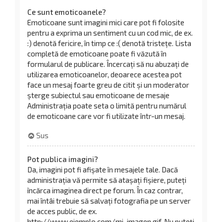
Ce sunt emoticoanele?
Emoticoane sunt imagini mici care pot fi folosite
pentru a exprima un sentiment cu un cod mic, de ex.
:) denotă fericire, în timp ce :( denotă tristețe. Lista
completă de emoticoane poate fi văzută în
formularul de publicare. Încercați să nu abuzați de
utilizarea emoticoanelor, deoarece acestea pot
face un mesaj foarte greu de citit și un moderator
șterge subiectul sau emoticoane de mesaje
Administrația poate seta o limită pentru numărul
de emoticoane care vor fi utilizate într-un mesaj.
Sus
Pot publica imagini?
Da, imagini pot fi afișate în mesajele tale. Dacă
administrația vă permite să atașați fișiere, puteți
încărca imaginea direct pe forum. În caz contrar,
mai întâi trebuie să salvați fotografia pe un server
de acces public, de ex.
http://www.ejemplo.com/mi-imagen.gif. Nu puteți