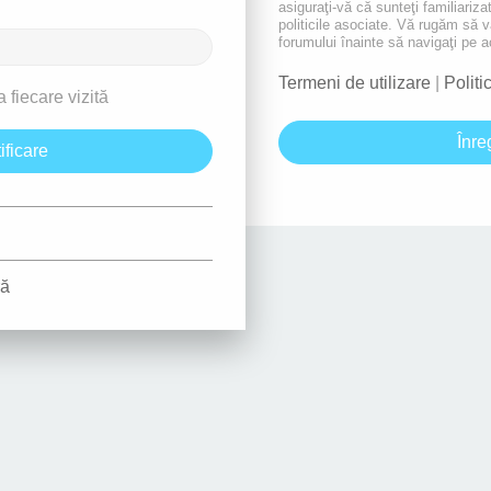
asiguraţi-vă că sunteţi familiarizat
politicile asociate. Vă rugăm să vă 
forumului înainte să navigaţi pe a
Termeni de utilizare
|
Politi
 fiecare vizită
Înre
ră