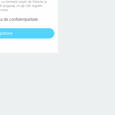
 cu termenii noştri de folosire şi
asiguraţi că aţi citit regulile
cesta.
ca de confidenţialitate
gistrare