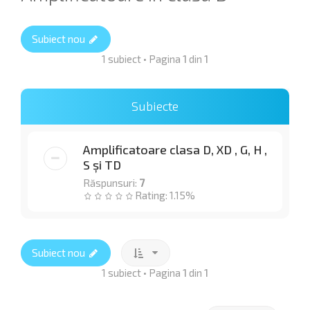
Subiect nou
1 subiect • Pagina
1
din
1
Subiecte
Amplificatoare clasa D, XD , G, H ,
S și TD
Răspunsuri:
7
Rating: 1.15%
Subiect nou
1 subiect • Pagina
1
din
1