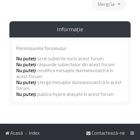
Mergi la
Informaţie
Permisiunile forumului
Nu puteţi
scrie subiecte noi în acest forum
Nu puteţi
răspunde subiectelor din acest forum
Nu puteţi
modifica mesajele dumneavoastră în
acest forum
Nu puteţi
şterge mesajele dumneavoastră în acest
forum
Nu puteţi
publica fişiere ataşate în acest forum
Acasă
Index
Contactează-ne