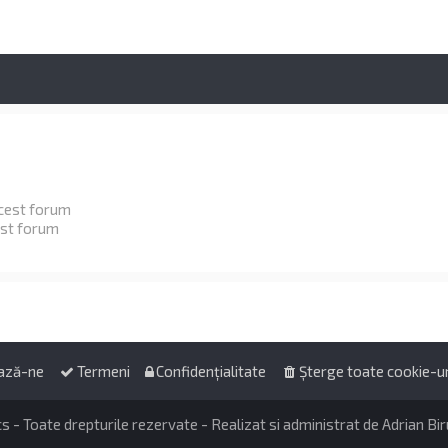
cest forum
est forum
ază-ne
Termeni
Confidențialitate
Şterge toate cookie-ur
 - Toate drepturile rezervate - Realizat si administrat de Adrian Bi