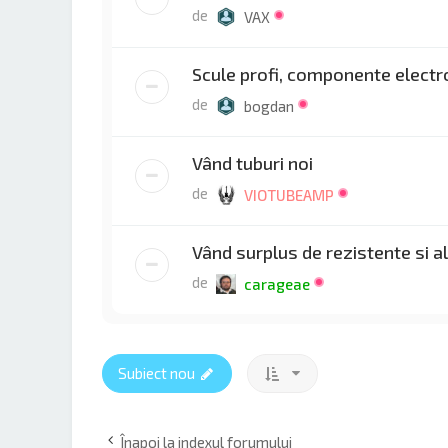
de
VAX
Scule profi, componente electr
de
bogdan
Vând tuburi noi
de
VIOTUBEAMP
Vând surplus de rezistente si
de
carageae
Subiect nou
Înapoi la indexul forumului