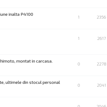
iune inalta P4100
1
2356
1
2617
shimoto, montat in carcasa.
0
2278
te, ultimele din stocul personal
0
2041
0
2046