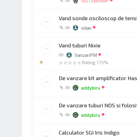
VIOTUBEAMP
Vand sonde osciloscop de tens
de
vidax
Vand tuburi Nixie
de
VanzariPM
Rating: 1.15%
De vanzare kit amplificator Ha
de
addybiru
De vanzare tuburi NOS si folosi
de
addybiru
Calculator SGI Iris Indigo