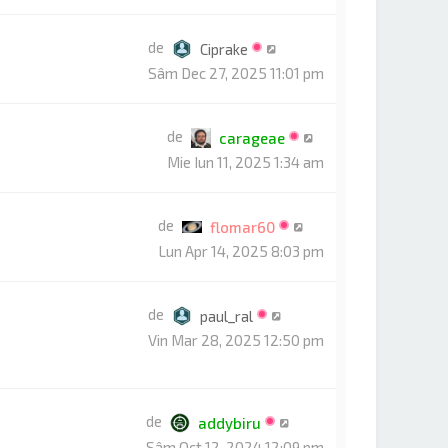
de
Ciprake
Sâm Dec 27, 2025 11:01 pm
de
carageae
Mie Iun 11, 2025 1:34 am
de
flomar60
Lun Apr 14, 2025 8:03 pm
de
paul_ral
Vin Mar 28, 2025 12:50 pm
de
addybiru
Sâm Oct 12, 2024 12:09 pm