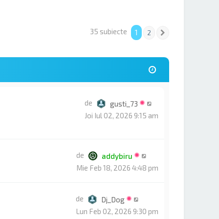
35 subiecte
1
2
Următorul
de
gusti_73
Joi Iul 02, 2026 9:15 am
de
addybiru
Mie Feb 18, 2026 4:48 pm
de
Dj_Dog
Lun Feb 02, 2026 9:30 pm