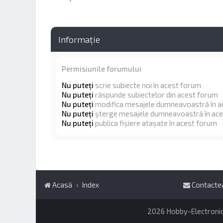
Informaţie
Permisiunile forumului
Nu puteţi
scrie subiecte noi în acest forum
Nu puteţi
răspunde subiectelor din acest forum
Nu puteţi
modifica mesajele dumneavoastră în a
Nu puteţi
şterge mesajele dumneavoastră în ac
Nu puteţi
publica fişiere ataşate în acest forum
Acasă
Index
Contacte
2026 Hobby-Electronics