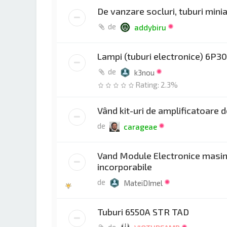
De vanzare socluri, tuburi min
de
addybiru
Lampi (tuburi electronice) 6P
de
k3nou
Rating: 2.3%
Vând kit-uri de amplificatoare d
de
carageae
Vand Module Electronice masini
incorporabile
de
MateiDImel
Tuburi 6550A STR TAD
de