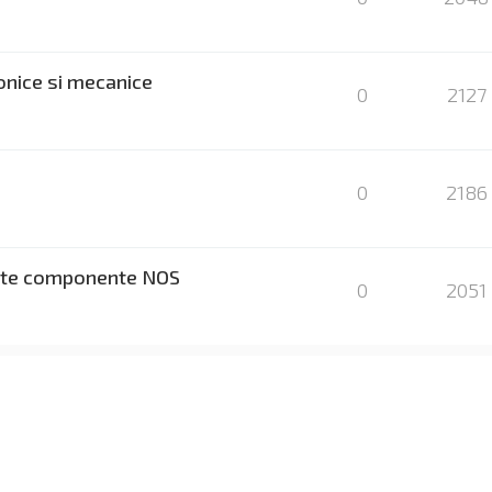
onice si mecanice
0
2127
0
2186
 alte componente NOS
0
2051