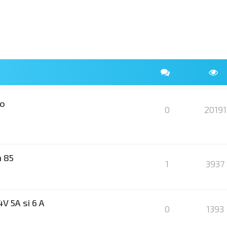
io
0
20191
m 85
1
3937
V 5A si 6 A
0
1393