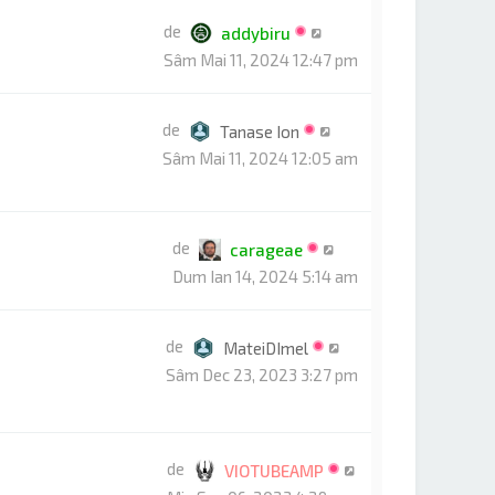
de
addybiru
Sâm Mai 11, 2024 12:47 pm
de
Tanase Ion
Sâm Mai 11, 2024 12:05 am
de
carageae
Dum Ian 14, 2024 5:14 am
de
MateiDImel
Sâm Dec 23, 2023 3:27 pm
de
VIOTUBEAMP