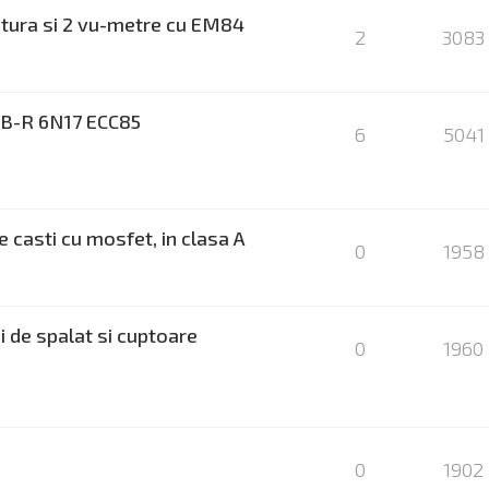
iatura si 2 vu-metre cu EM84
2
3083
30B-R 6N17 ECC85
6
5041
e casti cu mosfet, in clasa A
0
1958
 de spalat si cuptoare
0
1960
0
1902