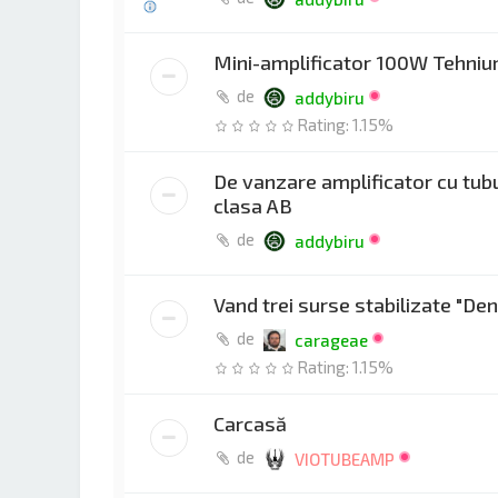
Mini-amplificator 100W Tehni
de
addybiru
Rating: 1.15%
De vanzare amplificator cu tub
clasa AB
de
addybiru
Vand trei surse stabilizate "Den
de
carageae
Rating: 1.15%
Carcasă
de
VIOTUBEAMP