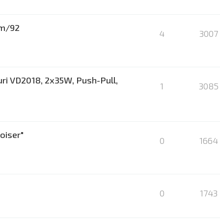
um/92
4
3007
uri VD2018, 2x35W, Push-Pull,
1
3085
oiser"
0
1664
0
1743