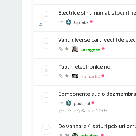
Electrice si nu numai, stocuri n
de
Ciprake
Vand diverse carti vechi de ele
de
carageae
Tuburi electronice noi
de
flomar60
Componente audio dezmembra
de
paul_ral
Rating: 1.15%
De vanzare 4 seturi pcb-uri amp
de
addybiru