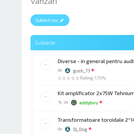
Vanzari
Subiect nou
Subiecte
Diverse - in general pentru aud
de
gusti_73
Rating: 1.15%
Kit amplificator 2x75W Tehniu
de
addybiru
Transformatoare toroidale 2*14
de
Dj_Dog