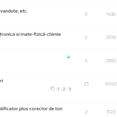
evandute, etc.
0
1436
ctronica si mate-fizică-chimie
0
2019
4
2882
ri
25
10142
1
2
3
lificator plus corector de ton
2
3122