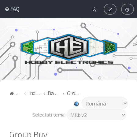
FAQ
Acasă
Index
Bazar
Group Buy
Selectati tema:
Group Buy