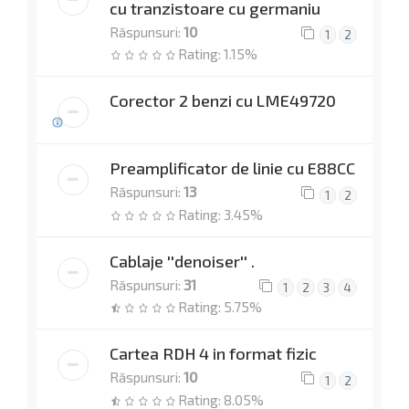
cu tranzistoare cu germaniu
Răspunsuri:
10
1
2
Rating: 1.15%
Corector 2 benzi cu LME49720
Preamplificator de linie cu E88CC
Răspunsuri:
13
1
2
Rating: 3.45%
Cablaje ''denoiser'' .
Răspunsuri:
31
1
2
3
4
Rating: 5.75%
Cartea RDH 4 in format fizic
Răspunsuri:
10
1
2
Rating: 8.05%