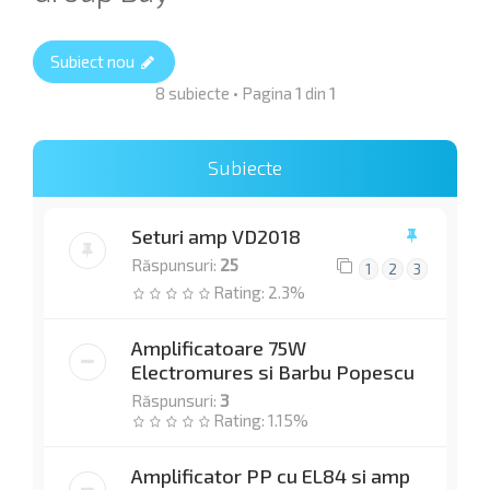
Subiect nou
8 subiecte • Pagina
1
din
1
Subiecte
Seturi amp VD2018
Răspunsuri:
25
1
2
3
Rating: 2.3%
Amplificatoare 75W
Electromures si Barbu Popescu
Răspunsuri:
3
Rating: 1.15%
Amplificator PP cu EL84 si amp