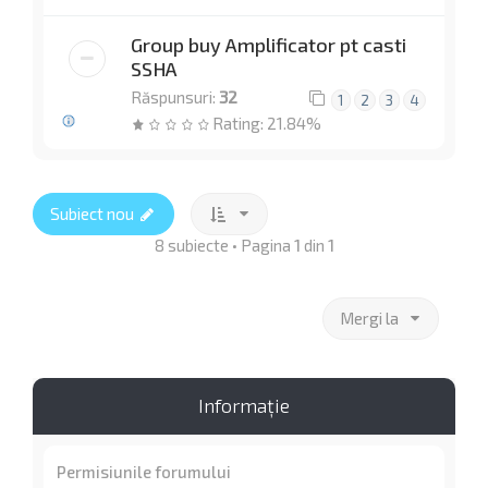
Group buy Amplificator pt casti
SSHA
Răspunsuri:
32
1
2
3
4
Rating: 21.84%
Subiect nou
8 subiecte • Pagina
1
din
1
Mergi la
Informaţie
Permisiunile forumului