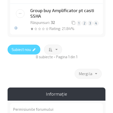
Group buy Amplificator pt casti
SSHA
Răspunsuri:
32
1
2
3
4
Rating: 21.84%
Subiect nou
8 subiecte • Pagina
1
din
1
Mergi la
Informaţie
Permisiunile forumului