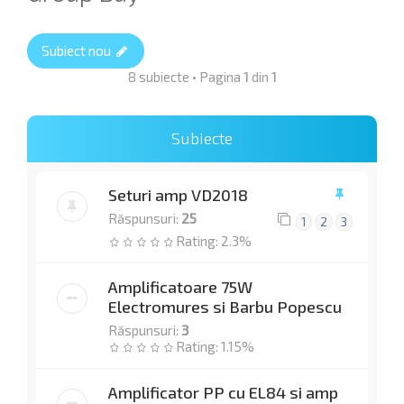
Subiect nou
8 subiecte • Pagina
1
din
1
Subiecte
Seturi amp VD2018
Răspunsuri:
25
1
2
3
Rating: 2.3%
Amplificatoare 75W
Electromures si Barbu Popescu
Răspunsuri:
3
Rating: 1.15%
Amplificator PP cu EL84 si amp