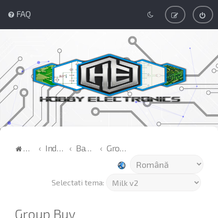
FAQ
Acasă
Index
Bazar
Group Buy
Selectati tema:
Group Buy