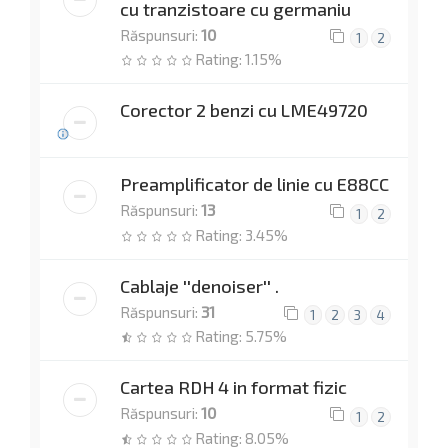
cu tranzistoare cu germaniu
Răspunsuri:
10
1
2
Rating: 1.15%
Corector 2 benzi cu LME49720
Preamplificator de linie cu E88CC
Răspunsuri:
13
1
2
Rating: 3.45%
Cablaje ''denoiser'' .
Răspunsuri:
31
1
2
3
4
Rating: 5.75%
Cartea RDH 4 in format fizic
Răspunsuri:
10
1
2
Rating: 8.05%