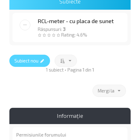
Subiecte
RCL-meter - cu placa de sunet
Răspunsuri:
3
Rating: 4.6%
Subiect nou
1 subiect • Pagina
1
din
1
Mergi la
Informaţie
Permisiunile forumului