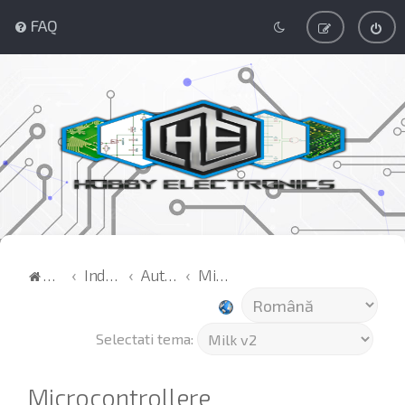
FAQ
Acasă
Index
Automatizari
Microcontrollere
Selectati tema:
Microcontrollere