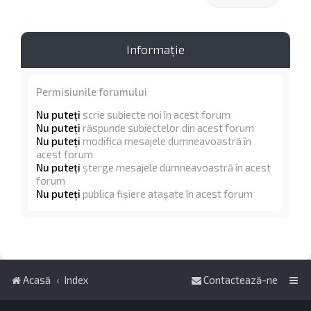
Informaţie
Permisiunile forumului
Nu puteţi
scrie subiecte noi în acest forum
Nu puteţi
răspunde subiectelor din acest forum
Nu puteţi
modifica mesajele dumneavoastră în
acest forum
Nu puteţi
şterge mesajele dumneavoastră în acest
forum
Nu puteţi
publica fişiere ataşate în acest forum
Acasă
Index
Contactează-ne