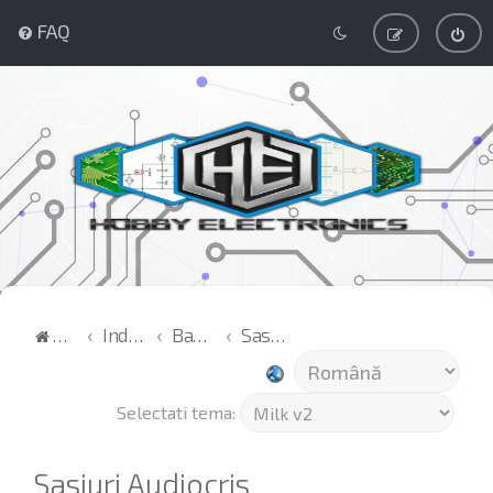
FAQ
Acasă
Index
Bazar
Sasiuri Audiocris
Selectati tema:
Sasiuri Audiocris