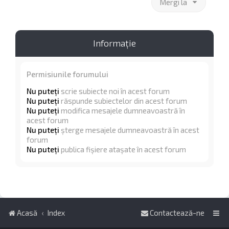
Mergi la
Informaţie
Permisiunile forumului
Nu puteţi
scrie subiecte noi în acest forum
Nu puteţi
răspunde subiectelor din acest forum
Nu puteţi
modifica mesajele dumneavoastră în
acest forum
Nu puteţi
şterge mesajele dumneavoastră în acest
forum
Nu puteţi
publica fişiere ataşate în acest forum
Acasă
Index
Contactează-ne