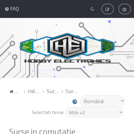
FAQ
Acasă
Index
Surse de alimentare
Surse in comutatie
Selectati tema:
Surse in comutatie