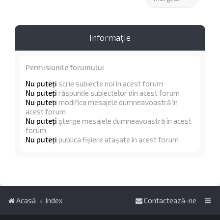
Informaţie
Permisiunile forumului
Nu puteţi
scrie subiecte noi în acest forum
Nu puteţi
răspunde subiectelor din acest forum
Nu puteţi
modifica mesajele dumneavoastră în
acest forum
Nu puteţi
şterge mesajele dumneavoastră în acest
forum
Nu puteţi
publica fişiere ataşate în acest forum
Acasă
Index
Contactează-ne