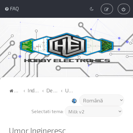
FAQ
Acasă
Index
De toate
Umor Ingineresc
Selectati tema:
Umor Ingineresc