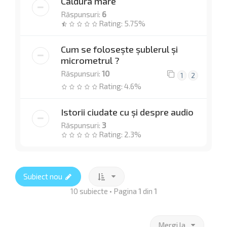
Caldura mare
Răspunsuri:
6
Rating: 5.75%
Cum se folosește șublerul și
micrometrul ?
Răspunsuri:
10
1
2
Rating: 4.6%
Istorii ciudate cu și despre audio
Răspunsuri:
3
Rating: 2.3%
Subiect nou
10 subiecte • Pagina
1
din
1
Mergi la