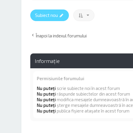
Subiect nou
Înapoi la indexul forumului
Informaţie
Permisiunile forumului
Nu puteţi
scrie subiecte noi în acest forum
Nu puteţi
răspunde subiectelor din acest forum
Nu puteţi
modifica mesajele dumneavoastră în a
Nu puteţi
şterge mesajele dumneavoastră în ac
Nu puteţi
publica fişiere ataşate în acest forum