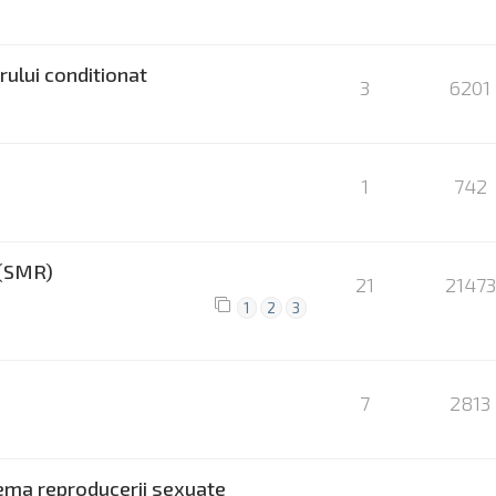
ului conditionat
3
6201
1
742
 (SMR)
21
21473
1
2
3
7
2813
tema reproducerii sexuate