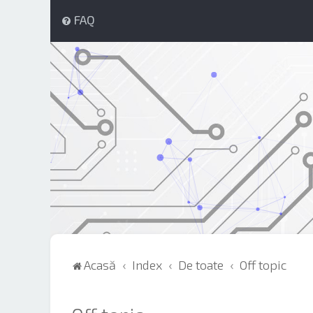
FAQ
Acasă
Index
De toate
Off topic