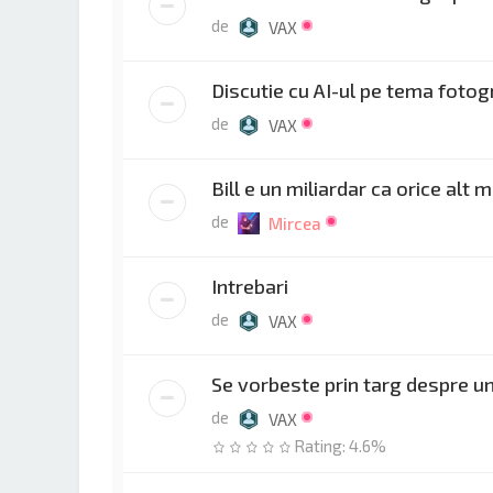
de
VAX
Discutie cu AI-ul pe tema fotog
de
VAX
Bill e un miliardar ca orice alt 
de
Mircea
Intrebari
de
VAX
Se vorbeste prin targ despre u
de
VAX
Rating: 4.6%