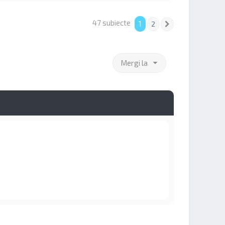
47 subiecte
1
2
Următorul
Mergi la