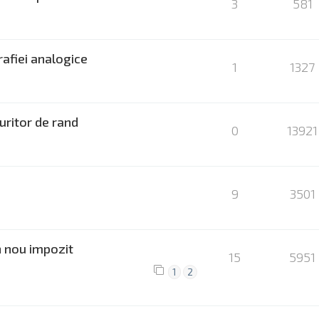
3
581
rafiei analogice
1
1327
muritor de rand
0
13921
9
3501
n nou impozit
15
5951
1
2