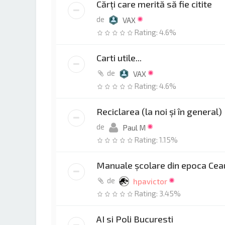
Cărţi care merită să fie citite
de
VAX
Rating: 4.6%
Carti utile...
de
VAX
Rating: 4.6%
Reciclarea (la noi și în general)
de
Paul M
Rating: 1.15%
Manuale școlare din epoca Ce
de
hpavictor
Rating: 3.45%
AI si Poli Bucuresti