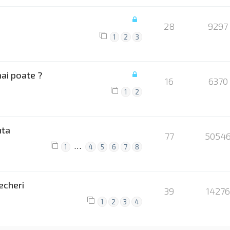
28
9297
1
2
3
mai poate ?
16
6370
1
2
nta
77
5054
…
1
4
5
6
7
8
echeri
39
14276
1
2
3
4