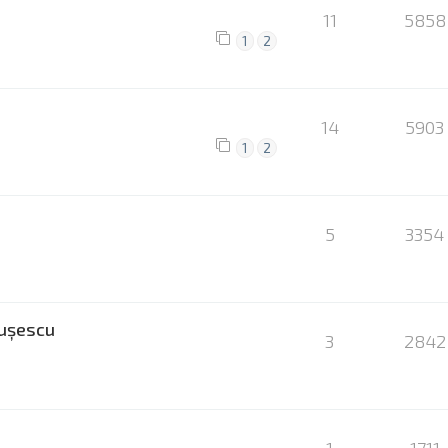
11
5858
1
2
14
5903
1
2
5
3354
aușescu
3
2842