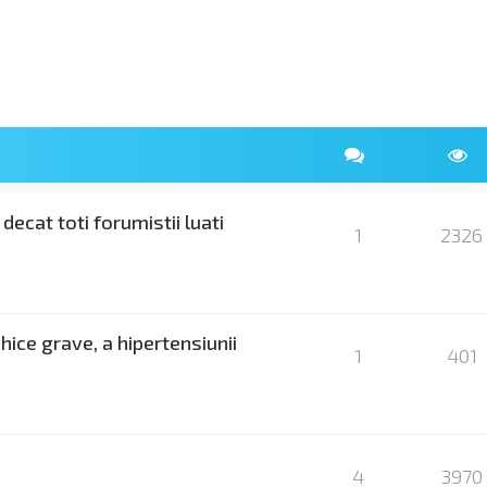
decat toti forumistii luati
1
2326
hice grave, a hipertensiunii
1
401
4
3970