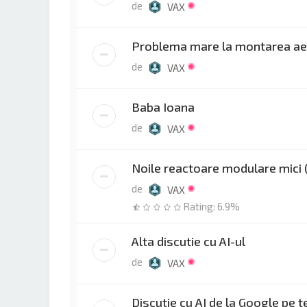
de
VAX
Problema mare la montarea aer
de
VAX
Baba Ioana
de
VAX
Noile reactoare modulare mici
de
VAX
Rating: 6.9%
Alta discutie cu AI-ul
de
VAX
Discutie cu AI de la Google pe 