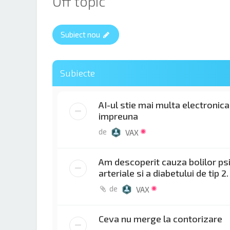
Off topic
Subiect nou
Subiecte
AI-ul stie mai multa electronica 
impreuna
de
VAX
Am descoperit cauza bolilor psi
arteriale si a diabetului de tip 2.
de
VAX
Ceva nu merge la contorizare