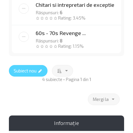
Chitari si intrepretari de exceptie
Răspunsuri:
6
Rating: 3.45%
60s - 70s Revenge ...
Răspunsuri:
8
Rating: 1.15%
Subiect nou
4 subiecte • Pagina
1
din
1
Mergi la
Informaţie