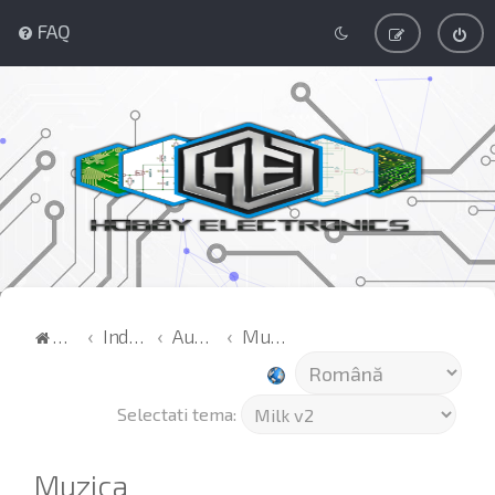
FAQ
Acasă
Index
Audio
Muzica
Selectati tema:
Muzica