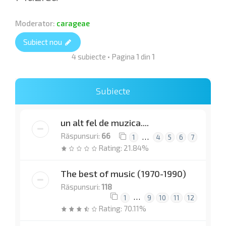
Moderator:
carageae
Subiect nou
4 subiecte • Pagina
1
din
1
Subiecte
un alt fel de muzica....
Răspunsuri:
66
…
1
4
5
6
7
Rating: 21.84%
The best of music (1970-1990)
Răspunsuri:
118
…
1
9
10
11
12
Rating: 70.11%