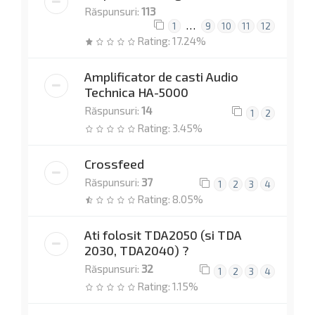
Răspunsuri:
113
…
1
9
10
11
12
Rating: 17.24%
Amplificator de casti Audio
Technica HA-5000
Răspunsuri:
14
1
2
Rating: 3.45%
Crossfeed
Răspunsuri:
37
1
2
3
4
Rating: 8.05%
Ati folosit TDA2050 (si TDA
2030, TDA2040) ?
Răspunsuri:
32
1
2
3
4
Rating: 1.15%