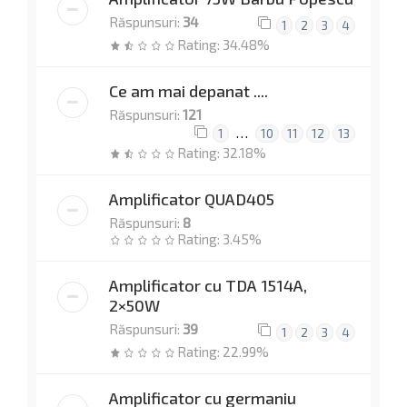
Răspunsuri:
34
1
2
3
4
Rating: 34.48%
Ce am mai depanat ....
Răspunsuri:
121
…
1
10
11
12
13
Rating: 32.18%
Amplificator QUAD405
Răspunsuri:
8
Rating: 3.45%
Amplificator cu TDA 1514A,
2×50W
Răspunsuri:
39
1
2
3
4
Rating: 22.99%
Amplificator cu germaniu