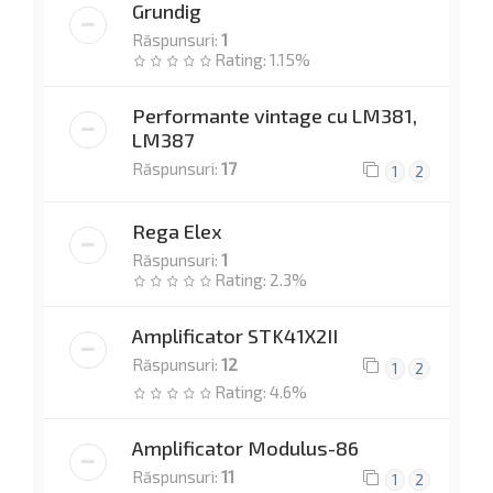
Grundig
Răspunsuri:
1
Rating: 1.15%
Performante vintage cu LM381,
LM387
Răspunsuri:
17
1
2
Rega Elex
Răspunsuri:
1
Rating: 2.3%
Amplificator STK41X2II
Răspunsuri:
12
1
2
Rating: 4.6%
Amplificator Modulus-86
Răspunsuri:
11
1
2