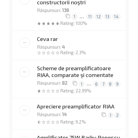
constructorii noștri
Răspunsuri:
138
…
1
11
12
13
14
Rating: 100%
Ceva rar
Răspunsuri:
4
Rating: 2.3%
Scheme de preamplificatoare
RIAA, comparate şi comentate
Răspunsuri:
82
…
1
6
7
8
9
Rating: 22.99%
Apreciere preamplificator RIAA
Răspunsuri:
14
1
2
Rating: 9.2%
Amplificator 75W Barbu Popescu