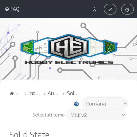
FAQ
Acasă
Index
Audio
Solid State
Selectati tema:
Solid State