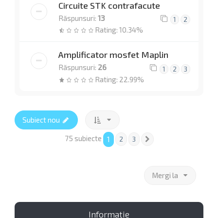
Circuite STK contrafacute
Răspunsuri:
13
1
2
Rating: 10.34%
Amplificator mosfet Maplin
Răspunsuri:
26
1
2
3
Rating: 22.99%
Subiect nou
75 subiecte
1
2
3
Următorul
Mergi la
Informaţie