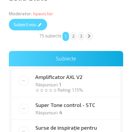
Moderator:
hpavictor
Subiect nou
75 subiecte
1
2
3
Următorul
Subiecte
Amplificator AXL V2
Răspunsuri:
1
Rating: 1.15%
Super Tone control - STC
Răspunsuri:
4
Surse de inspirație pentru