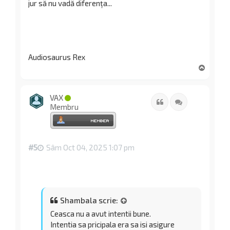
jur să nu vadă diferența...
Audiosaurus Rex
S
u
s
VAX
Citat
Citează
Membru
#5
Sâm Oct 04, 2025 1:07 pm
Shambala scrie:
Ceasca nu a avut intentii bune.
Intentia sa pricipala era sa isi asigure