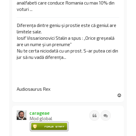
analfabeti care conduce Romania cu max 10% din
voturi ...
Diferența dintre geniu și prostie este că geniul are
limitele sale.
Iosif Vissarionovici Stalin a spus : „Orice greșeală
are un nume și un prenume”
Nu te certa niciodată cu un prost. S-ar putea cei din
jur să nu vadă diferența...
Audiosaurus Rex
S
u
s
carageae
Citat
Citează
Mod global