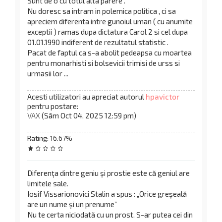
Sunt de o cu totul alta parere .
Nu doresc sa intram in polemica politica , ci sa
apreciem diferenta intre gunoiul uman ( cu anumite
exceptii ) ramas dupa dictatura Carol 2 si cel dupa
01.01.1990 indiferent de rezultatul statistic .
Pacat de faptul ca s-a abolit pedeapsa cu moartea
pentru monarhisti si bolsevicii trimisi de urss si
urmasii lor ...
Acesti utilizatori au apreciat autorul
hpavictor
pentru postare:
VAX
(Sâm Oct 04, 2025 12:59 pm)
Rating:
16.67%
Diferența dintre geniu și prostie este că geniul are
limitele sale.
Iosif Vissarionovici Stalin a spus : „Orice greșeală
are un nume și un prenume”
Nu te certa niciodată cu un prost. S-ar putea cei din