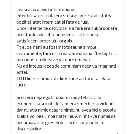
Ceasca nu a avut intentii bune.
Intentia sa pricipala era sa isi asigure stabilitatea
pozitiei, atat intern cat si fata de rusi.
Orice intentie de dezvoltare a tarii era subordonata
acestui deziderat fundamental. Ulterior si
satisfacerii propriului orgoliu.
Pt el oamenii au fost intotdeauna simple
instrumente, fara nici o valoare umana. [De fapt nici
nu conostea ideea de valoare umana].
Nu ati inteles ideea de comunism daca va imaginati
altfel.
TOTI liderii comunisti din istorie au facut acelasi
lucru.
Si nu era nepregatit doar din pdv tehnic ci si
economic si social. De fapt era smecher si viclean,
dar nu stia nimic despre nimic, nu avea nici o scoala
si abia vorbea limba materna. Amintiti-va numai de
nenumaratele greseli de citire si pronuntie a
discursurilor.