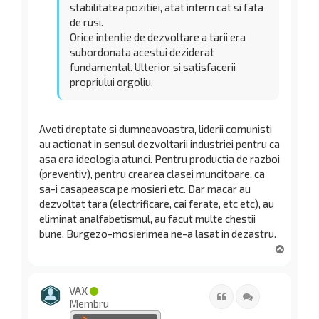
stabilitatea pozitiei, atat intern cat si fata
de rusi.
Orice intentie de dezvoltare a tarii era
subordonata acestui deziderat
fundamental. Ulterior si satisfacerii
propriului orgoliu.
Aveti dreptate si dumneavoastra, liderii comunisti
au actionat in sensul dezvoltarii industriei pentru ca
asa era ideologia atunci. Pentru productia de razboi
(preventiv), pentru crearea clasei muncitoare, ca
sa-i casapeasca pe mosieri etc. Dar macar au
dezvoltat tara (electrificare, cai ferate, etc etc), au
eliminat analfabetismul, au facut multe chestii
bune. Burgezo-mosierimea ne-a lasat in dezastru.
S
u
s
VAX
Citat
Citează
Membru