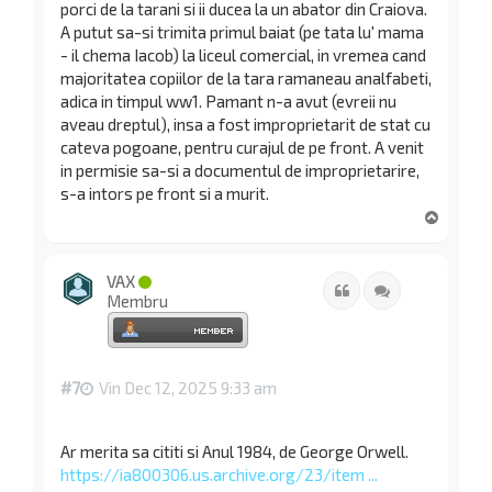
porci de la tarani si ii ducea la un abator din Craiova.
A putut sa-si trimita primul baiat (pe tata lu' mama
- il chema Iacob) la liceul comercial, in vremea cand
majoritatea copiilor de la tara ramaneau analfabeti,
adica in timpul ww1. Pamant n-a avut (evreii nu
aveau dreptul), insa a fost improprietarit de stat cu
cateva pogoane, pentru curajul de pe front. A venit
in permisie sa-si a documentul de improprietarire,
s-a intors pe front si a murit.
S
u
s
VAX
Citat
Citează
Membru
#7
Vin Dec 12, 2025 9:33 am
Ar merita sa cititi si Anul 1984, de George Orwell.
https://ia800306.us.archive.org/23/item ...