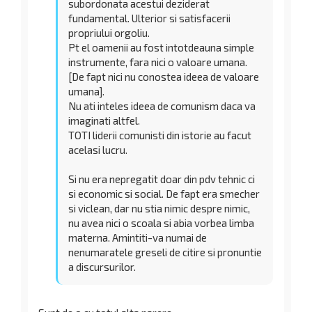
subordonata acestui deziderat
fundamental. Ulterior si satisfacerii
propriului orgoliu.
Pt el oamenii au fost intotdeauna simple
instrumente, fara nici o valoare umana.
[De fapt nici nu conostea ideea de valoare
umana].
Nu ati inteles ideea de comunism daca va
imaginati altfel.
TOTI liderii comunisti din istorie au facut
acelasi lucru.
Si nu era nepregatit doar din pdv tehnic ci
si economic si social. De fapt era smecher
si viclean, dar nu stia nimic despre nimic,
nu avea nici o scoala si abia vorbea limba
materna. Amintiti-va numai de
nenumaratele greseli de citire si pronuntie
a discursurilor.