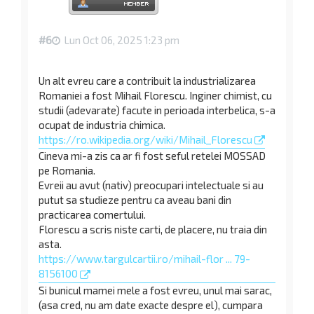
#6
Lun Oct 06, 2025 1:23 pm
Un alt evreu care a contribuit la industrializarea
Romaniei a fost Mihail Florescu. Inginer chimist, cu
studii (adevarate) facute in perioada interbelica, s-a
ocupat de industria chimica.
https://ro.wikipedia.org/wiki/Mihail_Florescu
Cineva mi-a zis ca ar fi fost seful retelei MOSSAD
pe Romania.
Evreii au avut (nativ) preocupari intelectuale si au
putut sa studieze pentru ca aveau bani din
practicarea comertului.
Florescu a scris niste carti, de placere, nu traia din
asta.
https://www.targulcartii.ro/mihail-flor ... 79-
8156100
Si bunicul mamei mele a fost evreu, unul mai sarac,
(asa cred, nu am date exacte despre el), cumpara