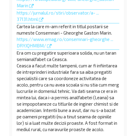
Marin
https://jurnalul.ro/stiri/observator/a- ...
37131.html
Cartea la care m-am referit in titlul postarii se
numeste Consemnari - Gheorghe Gaston Marin.
https://www.emag.ro/consemnari-gheorghe ...
DRYJQHMBM/
Era om cu pregatire superioara solida, nu un taran
semianalfabet ca Ceasca.
Ceasca a facut multe tampenii, cum ar fi infiintarea
de intreprinderi industriale fara sa aiba pregatiti
specialistii care sa coordoneze activitatea de
acolo, pentru ca nu avea scoala si nu stia cum merg
lucrurile in domeniul tehnic. Va dati seama ce era in
mintea lui, daca i-a permis analfabetei (Leana) sa
se impopotaneze cu titlurile de inginer chimist si de
academician. Intentii bune a avut, dar nu s-a bazat
pe oameni pregatiti (nu a tinut seama de opiniile
lor) si a luat multe decizii proaste. A fost format in
mediul rural, cu naravurile proaste de acolo.