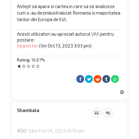
Astept sa apara si cartea in care sa se analizeze
cum s-au dezindustrializat Romania si majoritatea
tarilor din Europa de Est.
Acesti utilizatori au apreciat autorul
VAX
pentru
postare:
hpavictor
(Vin Oct 13, 2023 3:03 pm)
Rating:
16.67%
S
u
s
Shambala
Citat
Citează
#2
Sâm Feb 04, 2023 10:35 am