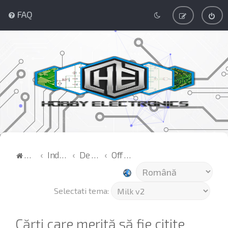
FAQ
Acasă
Index
De toate
Off topic
Selectati tema:
Cărţi care merită să fie citite