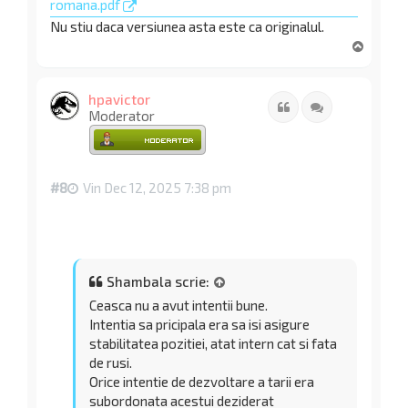
romana.pdf
Nu stiu daca versiunea asta este ca originalul.
S
u
s
hpavictor
Citat
Citează
Moderator
#8
Vin Dec 12, 2025 7:38 pm
Shambala scrie:
Ceasca nu a avut intentii bune.
Intentia sa pricipala era sa isi asigure
stabilitatea pozitiei, atat intern cat si fata
de rusi.
Orice intentie de dezvoltare a tarii era
subordonata acestui deziderat