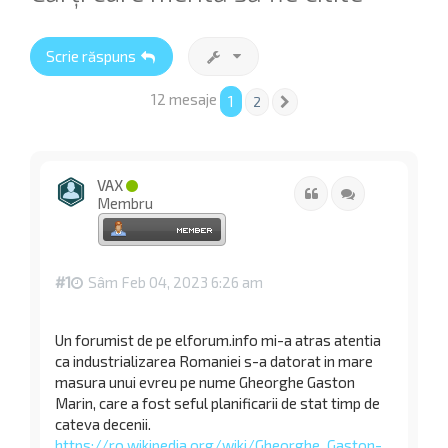
Scrie răspuns
12 mesaje
1
2
Următorul
VAX
Citat
Citează
Membru
#1
Sâm Feb 04, 2023 6:26 am
Un forumist de pe elforum.info mi-a atras atentia
ca industrializarea Romaniei s-a datorat in mare
masura unui evreu pe nume Gheorghe Gaston
Marin, care a fost seful planificarii de stat timp de
cateva decenii.
https://ro.wikipedia.org/wiki/Gheorghe_Gaston-