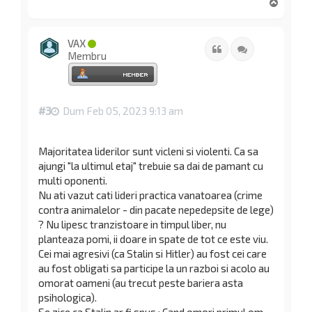
S
u
s
VAX
Citat
Citează
Membru
#3
Dum Feb 05, 2023 9:13 am
Majoritatea liderilor sunt vicleni si violenti. Ca sa
ajungi "la ultimul etaj" trebuie sa dai de pamant cu
multi oponenti.
Nu ati vazut cati lideri practica vanatoarea (crime
contra animalelor - din pacate nepedepsite de lege)
? Nu lipesc tranzistoare in timpul liber, nu
planteaza pomi, ii doare in spate de tot ce este viu.
Cei mai agresivi (ca Stalin si Hitler) au fost cei care
au fost obligati sa participe la un razboi si acolo au
omorat oameni (au trecut peste bariera asta
psihologica).
Se zice ca Stalin ar fi spus : Cand omori primul om