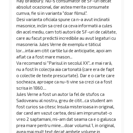
Ray Bradbury. Nu-s consumator de SF-uri decat
absolut ocazional, dar astea merita consumate
cumva, fie si in varianta "doar filmul".
Desi varianta oficiala spune ca n-a avut inclinatii
masonice, inclin sa cred ca ceva informatii a cules
din acel mediu, cam toti autorii de SF-uri de calitate,
care au facut predictii incredibile au avut legaturi cu
masoneria. Jules Verne de exemplu e tăticul
lor....intai am citit cartile lui de anticipatie, apoi am
aflat ca a fost mare mason...
Va recomand si "Parisul in secolul XX"...e mai rară,
nu a fost în colecţia aia cartonată (care era de fapt
o colectie de texte prescurtate). Dar e o carte care
socheaza, aproape ca nu-ti vine sa crezi ca a fost
scrisa in 1860....
Jules Verne a fost un autor la fel de stufos ca
Sadoveanu al nostru, greu de citit...ca student am
fost curios sa citesc Insula misterioasa in original,
dar cand am vazut cartea, desi am imprumutat-o
vreo 2 saptamani, mi-am dat seama ca e o galusca
prea mare pentru mine....doar volumul 1, in original,
avea mai mult text decat ambele volume in