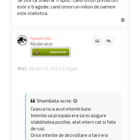
este o tragedie, cand omori un milion de oameni
este statistica.
S
u
s
hpavictor
Citat
Citează
Moderator
#4
Vin Oct 13, 2023 3:10 pm
Shambala scrie:
Ceasca nu a avut intentii bune.
Intentia sa pricipala era sa isi asigure
stabilitatea pozitiei, atat intern cat si fata
de rusi.
Orice intentie de dezvoltare a tarii era