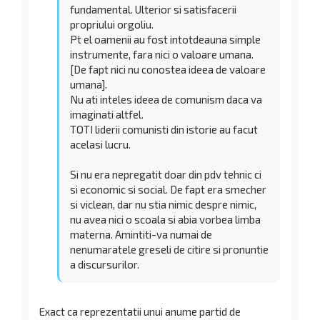
fundamental. Ulterior si satisfacerii
propriului orgoliu.
Pt el oamenii au fost intotdeauna simple
instrumente, fara nici o valoare umana.
[De fapt nici nu conostea ideea de valoare
umana].
Nu ati inteles ideea de comunism daca va
imaginati altfel.
TOTI liderii comunisti din istorie au facut
acelasi lucru.
Si nu era nepregatit doar din pdv tehnic ci
si economic si social. De fapt era smecher
si viclean, dar nu stia nimic despre nimic,
nu avea nici o scoala si abia vorbea limba
materna. Amintiti-va numai de
nenumaratele greseli de citire si pronuntie
a discursurilor.
Exact ca reprezentatii unui anume partid de