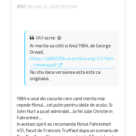
#9
Vin Dec 12, 2025 9:05 pm
VAX
scrie:
Ar merita sa cititi si Anul 1984, de George
Orwell.
https://ia800306.us.archive.org/23/item
... romana.pdf
Nu stiu daca versiunea asta este ca
originalul.
1984 e unul din cazurile rare cand merita mai
repede filmul....cel putin pentru ideile de acolo. Si
John Hurt a jucat admirabil....la fel Julie Christie in
Fahrenheit....
In acelasi spirit as recomanda filmul Fahrenheit
451, facut de Francois Truffaut dupa un scenariu de